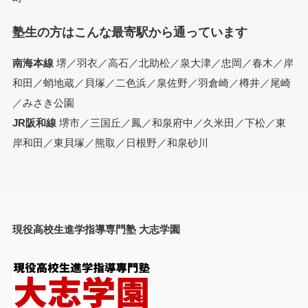
塾生の方はこんな最寄駅から通っています
南海本線
堺／羽衣／高石／北助松／泉大津／忠岡／春木／岸
和田／蛸地蔵／貝塚／二色浜／泉佐野／羽倉崎／樽井／尾崎
／みさき公園
JR阪和線
堺市／三国丘／鳳／和泉府中／久米田／下松／東
岸和田／東貝塚／熊取／日根野／和泉砂川
現役高校生進学指導専門塾 大志学園