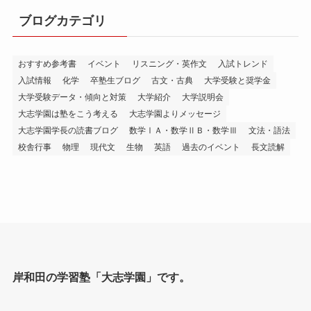
ブログカテゴリ
おすすめ参考書
イベント
リスニング・英作文
入試トレンド
入試情報
化学
卒塾生ブログ
古文・古典
大学受験と奨学金
大学受験データ・傾向と対策
大学紹介
大学説明会
大志学園は塾をこう考える
大志学園よりメッセージ
大志学園学長の読書ブログ
数学ⅠＡ・数学ⅡＢ・数学Ⅲ
文法・語法
校舎行事
物理
現代文
生物
英語
過去のイベント
長文読解
岸和田の学習塾「大志学園」です。