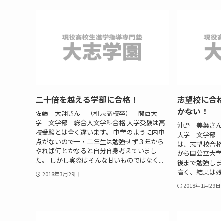
二十倍を越える学部に合格！
志望校に合
かない！
佐藤 大翔さん （和泉高校卒） 関西大
学 文学部 総合人文学科合格 大学受験は高
沖野 美葉さ
校受験とは全く違います。 中学のように内申
大学 文学部 
点がないので一・二年生は勉強せず３年から
は、志望校合格
やれば何とかなると自分自身考えていまし
から国公立大
た。 しかし実際はそんな甘いものではなく...
後まで勉強しま
高く、結果は残
2018年3月29日
2018年1月29日