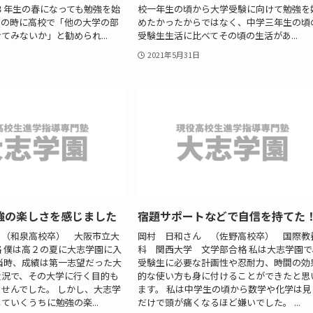
３年生の春になっても勉強を始
校一年生の頃から大学受験に向けて勉強を
その時に高校で「他の大学の部
めたかったからではなく、中学三年生の頃
てみないか」と勧められ...
受験生生活に比べてその頃の生活があ...
2021年5月31日
強の楽しさを感じました
宿題サポートなどで自信を持てた
 （和泉高校卒） 大阪市立大
岡村 日和さん （佐野高校卒） 国際教
 僕は高２の夏に大志学園に入
科 関西大学 文学部合格 私は大志学園で
当時、成績は第一志望だった大
受験生に必要な計画性や忍耐力、時間の効
状況で、その大学に行く目的も
的な使い方も身に付けることができたと思
せんでした。 しかし、大志学
ます。 私は中学生の頃から数学や化学は見
ていくうちに勉強の楽...
だけで頭が痛くなるほど嫌いでした。 ...