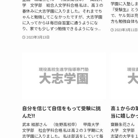
学園に入塾しま
学 文学部 総合人文学科合格 私は、高３の
『受験生』と
春休みに大志学園に入りました。それまでち
で、ヤル気は
ゃんと勉強してこなかったですが、大志学園
方も勉強自体も
に入ってからは毎日自習室に通うようにな
り、家でも少しずつ勉強できるようになっ...
2023年3月11日
2023年3月13日
自分を信じて自信をもって受験に挑
高１からの
んだ!!
当に嬉しか
武本 結那さん （佐野高校卒） 甲南大学
齋籐朱花さん
文学部 社会学科合格 私は高２の３学期に大
大学 文学部 
志学園に入りました。 私は部活をしていて毎
志望の大学を