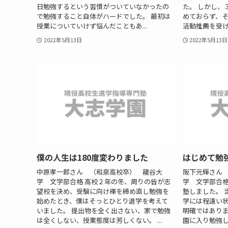
日勉強するという習慣がついていなかったの
た。 しかし、
で勉強すること自体がハードでした。 最初は
めておらず、
授業についていけず悩んだこともあ...
活動推薦を受け
2022年5月13日
2022年5月13日
僕の人生は180度変わりました
はじめて勉
中原孝一郎さん （和泉高校卒） 龍谷大
阪下元輝さん
学 文学部合格 高校２年の冬、周りの皆が志
学 文学部合格
望校を決め、受験に向け褌を締め直し勉強を
塾しました。 
始めたとき、僕はそっとひとり退学を考えて
学には程遠い
いました。 提出物を全く出さない、家で勉強
明確ではありま
は全くしない、授業態度は芳しくない。 ...
園に入り勉強し