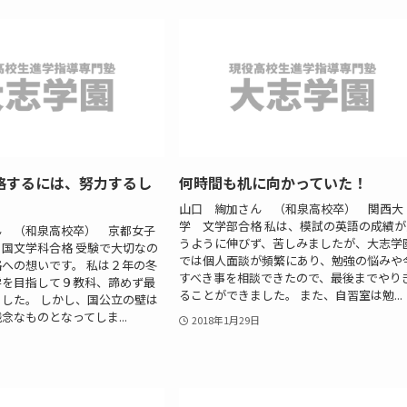
格するには、努力するし
何時間も机に向かっていた！
山口 絢加さん （和泉高校卒） 関西大
学 文学部合格 私は、模試の英語の成績が
ん （和泉高校卒） 京都女子
うように伸びず、苦しみましたが、大志学
国文学科合格 受験で大切なの
では個人面談が頻繁にあり、勉強の悩みや
への想いです。 私は２年の冬
すべき事を相談できたので、最後までやり
学を目指して９教科、諦めず最
ることができました。 また、自習室は勉...
した。 しかし、国公立の壁は
念なものとなってしま...
2018年1月29日