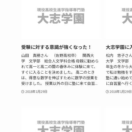
受験に対する意識が強くなった！
大志学園に
山田 真穂さん （佐野高校卒） 関西大
松内 悠子さ
学 文学部 総合人文学科合格 母親に勧めら
大学 文学部 
れて高一と高二の間の春休みに体験に来て、
年生の冬から大
すぐに入ることを決めました。 高二のとき
で私は勉強を
は、得意な数学を伸ばすために数学の授業を
塾に通い始め
受けました。 授業以外の日に塾に来て自習...
に自習室へ行くよ
2018年1月29日
2018年1月29日