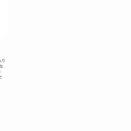
入り
な
な
で