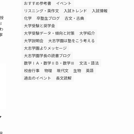
おすすめ参考書
イベント
リスニング・英作文
入試トレンド
入試情報
授
化学
卒塾生ブログ
古文・古典
お
大学受験と奨学金
わ
大学受験データ・傾向と対策
大学紹介
寧
大学説明会
大志学園は塾をこう考える
大志学園よりメッセージ
大志学園学長の読書ブログ
数学ⅠＡ・数学ⅡＢ・数学Ⅲ
文法・語法
校舎行事
物理
現代文
生物
英語
過去のイベント
長文読解
ア
院