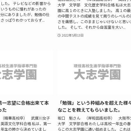
した。 テレビなどの影響から
大学 文学部 文化歴史学科合格 私は大志
ういうものに憧れがあったの
園に高１のときに入塾しました。 高１の最
充分にありましたが、勉強の仕
の中間テストの成績を見て周りのレベルの
さっぱりわかっておらず...
さを痛感し、このままじゃいけないと思い
した。 そして、それから自習室を大い...
2022年5月13日
第一志望に合格出来て本
「勉強」という枠組みを超えた様
った
なことを教えてもらいました。
 （精華高校卒） 武庫川女子
坂口 魁さん （岸和田高校卒） 大阪市
英語文化学科合格 私は、第一
大学 文学部合格 わたしは高校一年生の春
１年生の時から決めていまし
らこの大志学園に通い始めました。 これは