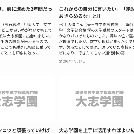
け、前に進めた2年間だっ
これからの自分に言いたい。「絶
あきらめるな」と!!
ん（高石高校）甲南大学 文学
松井 大造さん（天王寺学館高校卒） 龍谷
 どこか良い塾がないか探して
学 文学部合格 僕の大学受験のスタートは
私は大志学園に出会いました。
かなりバカげたものでした。興味本位で選
先生方の熱意が伝わるもので、
だ理系でしたが、数学や理科がまったくで
なことでも親身に相談に乗って
ず、欠点だらけで撃沈。通っていた高校を
がとても印象に残って...
ビになり、行きたくもない通信制の高...
2024年4月17日
ツコツと頑張っていけば
大志学園を上手に活用すればよい