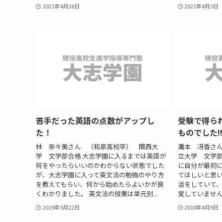
2021年4月26日
2021年4月5日
苦手だった英語の点数がアップし
受験で得ら
た！
ものでした!
林 奈々美さん （和泉高校卒） 関西大
灘本 冴香さ
学 文学部合格 大志学園に入るまでは英語が
立大学 文学部
何をやったらいいのかわからない状態でした
に自分が最初
が、大志学園に入って英文法の勉強のやり方
てほしいと思い
を教えてもらい、何から始めたらよいかが良
活をしていて
くわかりました。 英文法の授業は単元別...
覚していませんで
2019年5月22日
2018年4月9日