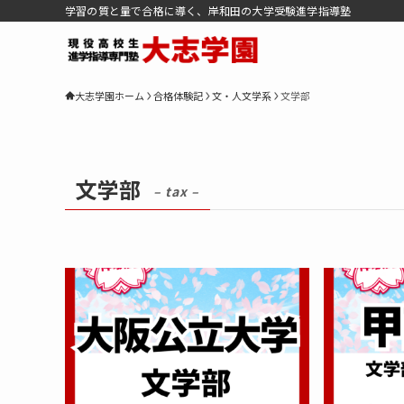
学習の質と量で合格に導く、岸和田の大学受験進学指導塾
大志学園ホーム
合格体験記
文・人文学系
文学部
文学部
– tax –