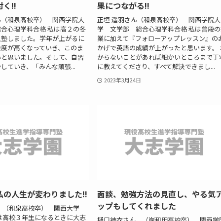
く!!
果につながる!!
ん（和泉高校卒） 関西学院大
正垣 遥羽さん（和泉高校卒） 関西学院大
合心理学科合格 私は高２の冬
学 文学部 総合心理学科合格 私は普段の
入塾しました。学年が上がるに
業に加えて『フォローアップレッスン』の
難度が高くなっていき、このま
かげで英語の成績が上がったと思います。 
いと思いました。そして、自習
からないことがあれば細かいところまで丁
していき、「みんな頑張...
に教えてくださり、すべて解決できまし...
2023年3月24日
の人生が変わりました!!
面談、勉強方法の見直し、やる気
ップもしてくれました
ん （和泉高校卒） 関西大学
は高校３年生になるときに大志
樋口結衣さん （岸和田高校卒） 関西学