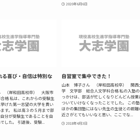
2020年6月6日
れる喜び・自信は特別な
自習室で集中できた！
!
山本 博子さん （岸和田高校卒） 関西
学 文学部 総合人文学科合格 私の入塾の
ん （岸和田高校卒） 大阪市
っかけは、部活が忙しくなりどんどん授業
合格 私は、これからの受験生
ついていけなくなったことでした。 この塾
に挙げた第一志望の大学を貫い
ほかの集団塾にはない先生の生徒との距離
ます。 私は高３の５月まで部
近さがとてもいいなと思い、ここでな...
、自分が受験生であることを自
した。 引退後、受験...
2018年4月3日