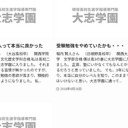
入って本当に良かった
受験勉強をやめていたかも・・・
ん （大谷高校卒） 関西学院
堀内 賢人さん （日根野高校卒） 関西大
文化歴史学科合格 私は高校二
学 文学部合格 僕は高3の春に大志学園に
志学園に入りました。 それま
ました。 正直、塾にいかなくてもなんとか
する習慣が無かったのですが、
るだろうと思っていました。 でも、3年に
て勉強の意欲が高まり、積極的
り、本当に自分のレベルを知り、このまま
うになりました。 私...
はいけないと思い、大志学園に通って...
2016年6月16日