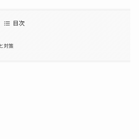
目次
向と対策