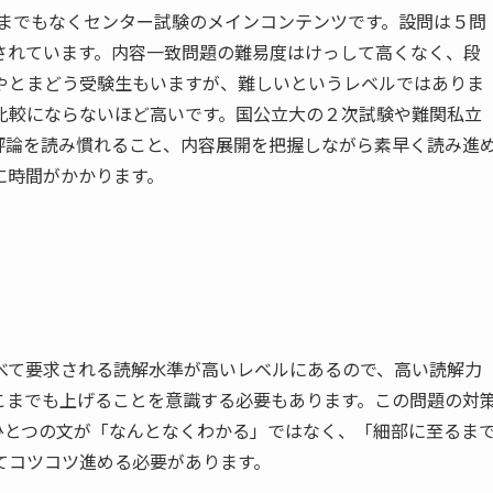
うまでもなくセンター試験のメインコンテンツです。設問は５問
されています。内容一致問題の難易度はけっして高くなく、段
やとまどう受験生もいますが、難しいというレベルではありま
比較にならないほど高いです。国公立大の２次試験や難関私立
評論を読み慣れること、内容展開を把握しながら素早く読み進
に時間がかかります。
べて要求される読解水準が高いレベルにあるので、高い読解力
こまでも上げることを意識する必要もあります。この問題の対
ひとつの文が「なんとなくわかる」ではなく、「細部に至るま
てコツコツ進める必要があります。