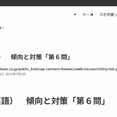
ホーム
大志学園
策
語） 傾向と対策「第６問」
kuen.co.jp/public_html/wp-content/themes/swell/classes/Utility/Get.
日
2019年7月1日
英語） 傾向と対策「第６問」