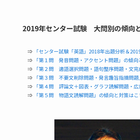
2019年センター試験 大問別の傾向
⇒
「センター試験「英語」2018年出題分析＆20
⇒
「第１問 発音問題・アクセント問題」の傾向
⇒
「第２問 適語選択問題・語句整序問題・文完
⇒
「第３問 不要文削除問題・発言趣旨指摘問題
⇒
「第４問 評論文＋図表・グラフ読解問題・広
⇒
「第５問 物語文読解問題」の傾向と対策はこ