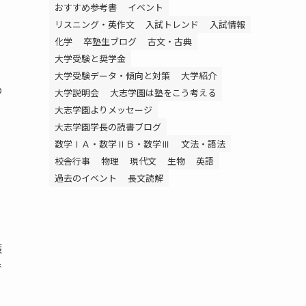
おすすめ参考書
イベント
リスニング・英作文
入試トレンド
入試情報
化学
卒塾生ブログ
古文・古典
大学受験と奨学金
大学受験データ・傾向と対策
大学紹介
め
大学説明会
大志学園は塾をこう考える
大志学園よりメッセージ
大志学園学長の読書ブログ
数学ⅠＡ・数学ⅡＢ・数学Ⅲ
文法・語法
校舎行事
物理
現代文
生物
英語
過去のイベント
長文読解
策
で