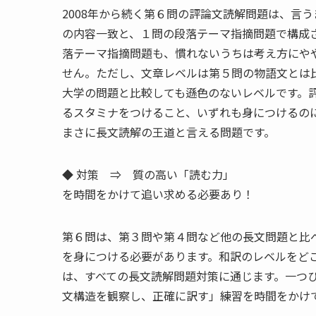
2008年から続く第６問の評論文読解問題は、言
の内容一致と、１問の段落テーマ指摘問題で構成
落テーマ指摘問題も、慣れないうちは考え方にや
せん。ただし、文章レベルは第５問の物語文とは
大学の問題と比較しても遜色のないレベルです。
るスタミナをつけること、いずれも身につけるの
まさに長文読解の王道と言える問題です。
◆ 対策 ⇒ 質の高い「読む力」
を時間をかけて追い求める必要あり！
第６問は、第３問や第４問など他の長文問題と比
を身につける必要があります。和訳のレベルをど
は、すべての長文読解問題対策に通じます。一つ
文構造を観察し、正確に訳す」練習を時間をかけ