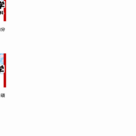
自分
で頑