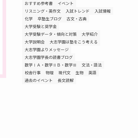
おすすめ参考書
イベント
リスニング・英作文
入試トレンド
入試情報
化学
卒塾生ブログ
古文・古典
大学受験と奨学金
大学受験データ・傾向と対策
大学紹介
大学説明会
大志学園は塾をこう考える
大志学園よりメッセージ
大志学園学長の読書ブログ
数学ⅠＡ・数学ⅡＢ・数学Ⅲ
文法・語法
校舎行事
物理
現代文
生物
英語
過去のイベント
長文読解