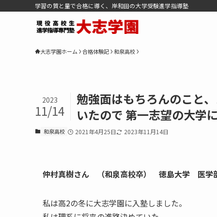
学習の質と量で合格に導く、岸和田の大学受験進学指導塾
大志学園ホーム
合格体験記
和泉高校
勉強面はもちろんのこと、
2023
11/14
いたので 第一志望の大学
和泉高校
2021年4月25日
2023年11月14日
仲村真樹さん （和泉高校卒） 徳島大学 医学
私は高2の冬に大志学園に入塾しました。
私は理系に将来の進路決めていた。