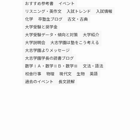
おすすめ参考書
イベント
リスニング・英作文
入試トレンド
入試情報
化学
卒塾生ブログ
古文・古典
大学受験と奨学金
大学受験データ・傾向と対策
大学紹介
大学説明会
大志学園は塾をこう考える
大志学園よりメッセージ
大志学園学長の読書ブログ
数学ⅠＡ・数学ⅡＢ・数学Ⅲ
文法・語法
校舎行事
物理
現代文
生物
英語
過去のイベント
長文読解