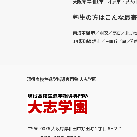
大阪府
岸和田市／和泉市／泉大
塾生の方はこんな最寄
南海本線
堺／羽衣／高石／北助
JR阪和線
堺市／三国丘／鳳／和
現役高校生進学指導専門塾 大志学園
〒596-0076 大阪府岸和田市野田町１丁目６−２７