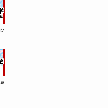
自分
で頑