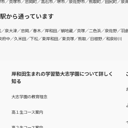
津市／貝塚市／忠岡町／高石市／堺市／泉佐野市／熊取町／田尻町／泉
駅から通っています
松／泉大津／忠岡／春木／岸和田／蛸地蔵／貝塚／二色浜／泉佐野／羽
泉府中／久米田／下松／東岸和田／東貝塚／熊取／日根野／和泉砂川
岸和田生まれの学習塾大志学園について詳しく
知る
大志学園の教育理念
高１生コース案内
高２生コース案内