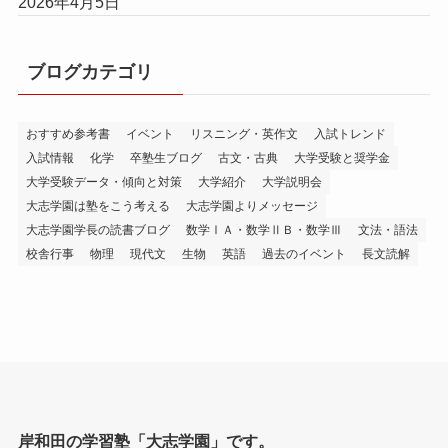
2026年4月5日
ブログカテゴリ
おすすめ参考書
イベント
リスニング・英作文
入試トレンド
入試情報
化学
卒塾生ブログ
古文・古典
大学受験と奨学金
大学受験データ・傾向と対策
大学紹介
大学説明会
大志学園は塾をこう考える
大志学園よりメッセージ
大志学園学長の読書ブログ
数学ⅠＡ・数学ⅡＢ・数学Ⅲ
文法・語法
校舎行事
物理
現代文
生物
英語
過去のイベント
長文読解
岸和田の学習塾「大志学園」です。