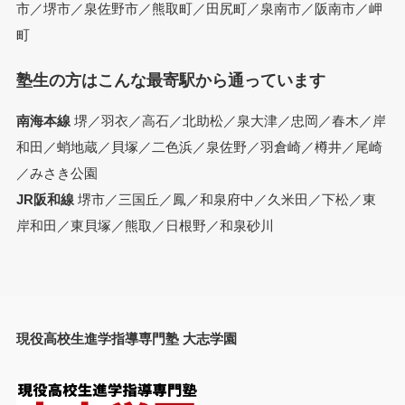
市／堺市／泉佐野市／熊取町／田尻町／泉南市／阪南市／岬
町
塾生の方はこんな最寄駅から通っています
南海本線
堺／羽衣／高石／北助松／泉大津／忠岡／春木／岸
和田／蛸地蔵／貝塚／二色浜／泉佐野／羽倉崎／樽井／尾崎
／みさき公園
JR阪和線
堺市／三国丘／鳳／和泉府中／久米田／下松／東
岸和田／東貝塚／熊取／日根野／和泉砂川
現役高校生進学指導専門塾 大志学園