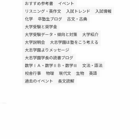
おすすめ参考書
イベント
リスニング・英作文
入試トレンド
入試情報
化学
卒塾生ブログ
古文・古典
大学受験と奨学金
大学受験データ・傾向と対策
大学紹介
大学説明会
大志学園は塾をこう考える
大志学園よりメッセージ
大志学園学長の読書ブログ
数学ⅠＡ・数学ⅡＢ・数学Ⅲ
文法・語法
校舎行事
物理
現代文
生物
英語
過去のイベント
長文読解