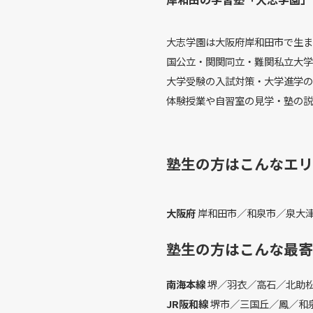
大志学園は大阪府岸和田市で生ま
国公立・関関同立・難関私立大学
大学受験の入試対策・大学進学の
体験授業や自習室の見学・塾の説
塾生の方はこんなエリ
大阪府
岸和田市／和泉市／泉大
塾生の方はこんな最寄
南海本線
堺／羽衣／高石／北助
JR阪和線
堺市／三国丘／鳳／和