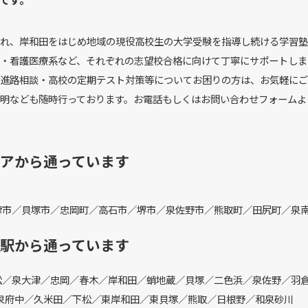
れ、岸和田をはじめ地域の現役高校生の大学受験を指導し続ける学習塾
・看護医療系など、それぞれの志望校合格に向けて丁寧にサポートしま
進路相談・高校の定期テスト対策等についてお困りの方は、お気軽にご
明なども随時行っております。お電話もしくはお問い合わせフォームよ
アから通っています
津市／貝塚市／忠岡町／高石市／堺市／泉佐野市／熊取町／田尻町／泉
駅から通っています
松／泉大津／忠岡／春木／岸和田／蛸地蔵／貝塚／二色浜／泉佐野／羽
泉府中／久米田／下松／東岸和田／東貝塚／熊取／日根野／和泉砂川