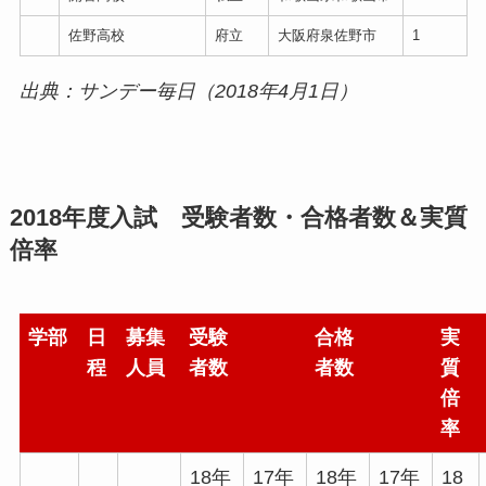
佐野高校
府立
大阪府泉佐野市
1
出典：サンデー毎日（2018年4月1日）
2018年度入試 受験者数・合格者数＆実質
倍率
学部
日
募集
受験
合格
実
程
人員
者数
者数
質
倍
率
18年
17年
18年
17年
18