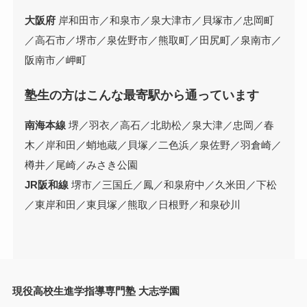
大阪府
岸和田市／和泉市／泉大津市／貝塚市／忠岡町
／高石市／堺市／泉佐野市／熊取町／田尻町／泉南市／
阪南市／岬町
塾生の方はこんな最寄駅から通っています
南海本線
堺／羽衣／高石／北助松／泉大津／忠岡／春
木／岸和田／蛸地蔵／貝塚／二色浜／泉佐野／羽倉崎／
樽井／尾崎／みさき公園
JR阪和線
堺市／三国丘／鳳／和泉府中／久米田／下松
／東岸和田／東貝塚／熊取／日根野／和泉砂川
現役高校生進学指導専門塾 大志学園