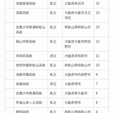
清風南海高校
私立
大阪府高石市
15
清風高校
私立
大阪府大阪市天王
13
寺区
近畿大学附属和歌山
私立
和歌山県和歌山市
13
高校
桃山学院高校
私立
大阪府大阪市阿倍
12
野区
岸和田高校
府立
大阪府岸和田市
11
智辯学園和歌山高校
私立
和歌山県和歌山市
10
清教学園高校
私立
大阪府河内長野市
8
泉陽高校
府立
大阪府堺市
7
近畿大学附属高校
私立
大阪府東大阪市
6
帝塚山泉ヶ丘高校
私立
大阪府堺市
6
開智高校
私立
和歌山県和歌山市
4