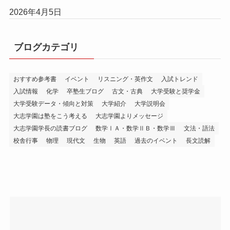
2026年4月5日
ブログカテゴリ
おすすめ参考書
イベント
リスニング・英作文
入試トレンド
入試情報
化学
卒塾生ブログ
古文・古典
大学受験と奨学金
大学受験データ・傾向と対策
大学紹介
大学説明会
大志学園は塾をこう考える
大志学園よりメッセージ
大志学園学長の読書ブログ
数学ⅠＡ・数学ⅡＢ・数学Ⅲ
文法・語法
校舎行事
物理
現代文
生物
英語
過去のイベント
長文読解