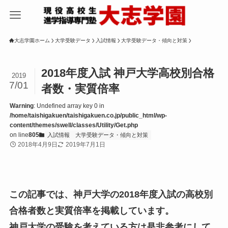
大志学園ホーム
大学受験データ
入試情報
大学受験データ・傾向と対策
2018年度入試 神戸大学高校別合格
2019
7/01
者数・実質倍率
Warning
: Undefined array key 0 in
/home/taishigakuen/taishigakuen.co.jp/public_html/wp-
content/themes/swell/classes/Utility/Get.php
on line
805
入試情報
大学受験データ・傾向と対策
2018年4月9日
2019年7月1日
この記事では、神戸大学の2018年度入試の高校別
合格者数と実質倍率を掲載しています。
神戸大学の受験を考えている方は是非参考にして