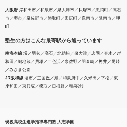
大阪府
岸和田市／和泉市／泉大津市／貝塚市／忠岡町／高石
市／堺市／泉佐野市／熊取町／田尻町／泉南市／阪南市／岬
町
塾生の方はこんな最寄駅から通っています
南海本線
堺／羽衣／高石／北助松／泉大津／忠岡／春木／岸
和田／蛸地蔵／貝塚／二色浜／泉佐野／羽倉崎／樽井／尾崎
／みさき公園
JR阪和線
堺市／三国丘／鳳／和泉府中／久米田／下松／東
岸和田／東貝塚／熊取／日根野／和泉砂川
現役高校生進学指導専門塾 大志学園