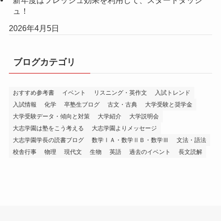
ュ！
2026年4月5日
ブログカテゴリ
おすすめ参考書
イベント
リスニング・英作文
入試トレンド
入試情報
化学
卒塾生ブログ
古文・古典
大学受験と奨学金
大学受験データ・傾向と対策
大学紹介
大学説明会
大志学園は塾をこう考える
大志学園よりメッセージ
大志学園学長の読書ブログ
数学ⅠＡ・数学ⅡＢ・数学Ⅲ
文法・語法
校舎行事
物理
現代文
生物
英語
過去のイベント
長文読解