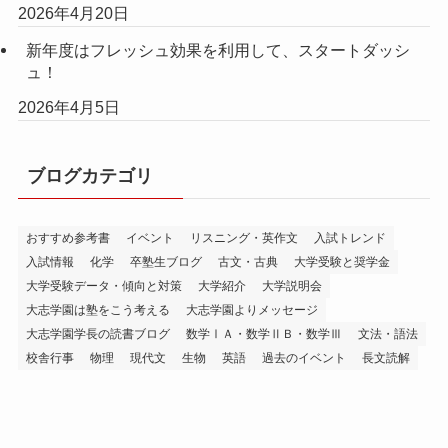
2026年4月20日
新年度はフレッシュ効果を利用して、スタートダッシ
ュ！
2026年4月5日
ブログカテゴリ
おすすめ参考書
イベント
リスニング・英作文
入試トレンド
入試情報
化学
卒塾生ブログ
古文・古典
大学受験と奨学金
大学受験データ・傾向と対策
大学紹介
大学説明会
大志学園は塾をこう考える
大志学園よりメッセージ
大志学園学長の読書ブログ
数学ⅠＡ・数学ⅡＢ・数学Ⅲ
文法・語法
校舎行事
物理
現代文
生物
英語
過去のイベント
長文読解