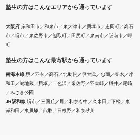
塾生の方はこんなエリアから通っています
大阪府
岸和田市／和泉市／泉大津市／貝塚市／忠岡町／高石
市／堺市／泉佐野市／熊取町／田尻町／泉南市／阪南市／岬
町
塾生の方はこんな最寄駅から通っています
南海本線
堺／羽衣／高石／北助松／泉大津／忠岡／春木／岸
和田／蛸地蔵／貝塚／二色浜／泉佐野／羽倉崎／樽井／尾崎
／みさき公園
JR阪和線
堺市／三国丘／鳳／和泉府中／久米田／下松／東
岸和田／東貝塚／熊取／日根野／和泉砂川