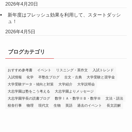
2026年4月20日
新年度はフレッシュ効果を利用して、スタートダッシ
ュ！
2026年4月5日
ブログカテゴリ
おすすめ参考書
イベント
リスニング・英作文
入試トレンド
入試情報
化学
卒塾生ブログ
古文・古典
大学受験と奨学金
大学受験データ・傾向と対策
大学紹介
大学説明会
大志学園は塾をこう考える
大志学園よりメッセージ
大志学園学長の読書ブログ
数学ⅠＡ・数学ⅡＢ・数学Ⅲ
文法・語法
校舎行事
物理
現代文
生物
英語
過去のイベント
長文読解