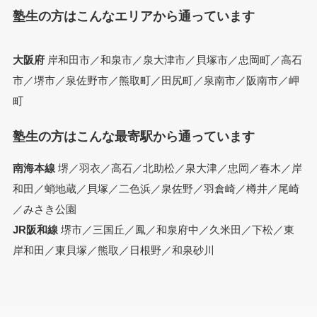
塾生の方はこんなエリアから通っています
大阪府
岸和田市／和泉市／泉大津市／貝塚市／忠岡町／高石
市／堺市／泉佐野市／熊取町／田尻町／泉南市／阪南市／岬
町
塾生の方はこんな最寄駅から通っています
南海本線
堺／羽衣／高石／北助松／泉大津／忠岡／春木／岸
和田／蛸地蔵／貝塚／二色浜／泉佐野／羽倉崎／樽井／尾崎
／みさき公園
JR阪和線
堺市／三国丘／鳳／和泉府中／久米田／下松／東
岸和田／東貝塚／熊取／日根野／和泉砂川