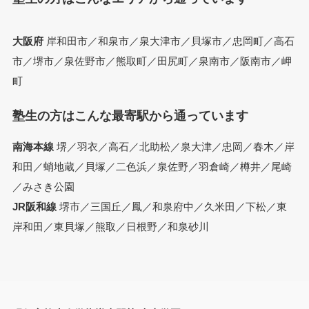
大阪府
岸和田市／和泉市／泉大津市／貝塚市／忠岡町／高石
市／堺市／泉佐野市／熊取町／田尻町／泉南市／阪南市／岬
町
塾生の方はこんな最寄駅から通っています
南海本線
堺／羽衣／高石／北助松／泉大津／忠岡／春木／岸
和田／蛸地蔵／貝塚／二色浜／泉佐野／羽倉崎／樽井／尾崎
／みさき公園
JR阪和線
堺市／三国丘／鳳／和泉府中／久米田／下松／東
岸和田／東貝塚／熊取／日根野／和泉砂川