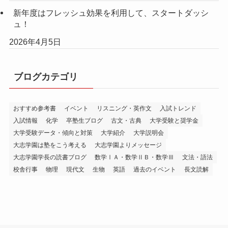
新年度はフレッシュ効果を利用して、スタートダッシ
ュ！
2026年4月5日
ブログカテゴリ
おすすめ参考書
イベント
リスニング・英作文
入試トレンド
入試情報
化学
卒塾生ブログ
古文・古典
大学受験と奨学金
大学受験データ・傾向と対策
大学紹介
大学説明会
大志学園は塾をこう考える
大志学園よりメッセージ
大志学園学長の読書ブログ
数学ⅠＡ・数学ⅡＢ・数学Ⅲ
文法・語法
校舎行事
物理
現代文
生物
英語
過去のイベント
長文読解