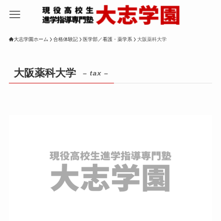
大志学園ホーム
合格体験記
医学部／看護・薬学系
大阪薬科大学
大阪薬科大学
– tax –