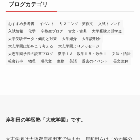
ブログカテゴリ
おすすめ参考書
イベント
リスニング・英作文
入試トレンド
入試情報
化学
卒塾生ブログ
古文・古典
大学受験と奨学金
大学受験データ・傾向と対策
大学紹介
大学説明会
大志学園は塾をこう考える
大志学園よりメッセージ
大志学園学長の読書ブログ
数学ⅠＡ・数学ⅡＢ・数学Ⅲ
文法・語法
校舎行事
物理
現代文
生物
英語
過去のイベント
長文読解
岸和田の学習塾「大志学園」です。
大志学園は大阪府岸和田市で生まれ、岸和田をはじめ地域の