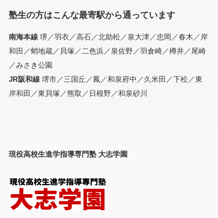
塾生の方はこんな最寄駅から通っています
南海本線
堺／羽衣／高石／北助松／泉大津／忠岡／春木／岸
和田／蛸地蔵／貝塚／二色浜／泉佐野／羽倉崎／樽井／尾崎
／みさき公園
JR阪和線
堺市／三国丘／鳳／和泉府中／久米田／下松／東
岸和田／東貝塚／熊取／日根野／和泉砂川
現役高校生進学指導専門塾 大志学園