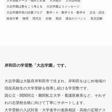
大学受験データ・傾向と対策
大学紹介
大学説明会
大志学園は塾をこう考える
大志学園よりメッセージ
大志学園学長の読書ブログ
数学ⅠＡ・数学ⅡＢ・数学Ⅲ
文法・語法
校舎行事
物理
現代文
生物
英語
過去のイベント
長文読解
岸和田の学習塾「大志学園」です。
大志学園は大阪府岸和田市で生まれ、岸和田をはじめ地域の
現役高校生の大学受験を指導し続ける学習塾です。
国公立・関関同立・難関私立大学・看護医療系など、それぞ
れの志望校合格に向けて丁寧にサポートします。
大学受験の入試対策・大学進学の進路相談・高校の定期テス