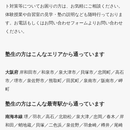
ト対策等についてお困りの方は、お気軽にご相談ください。
体験授業や自習室の見学・塾の説明なども随時行っておりま
す。お電話もしくはお問い合わせフォームよりお問い合わせ
ください。
塾生の方はこんなエリアから通っています
大阪府
岸和田市／和泉市／泉大津市／貝塚市／忠岡町／高石
市／堺市／泉佐野市／熊取町／田尻町／泉南市／阪南市／岬
町
塾生の方はこんな最寄駅から通っています
南海本線
堺／羽衣／高石／北助松／泉大津／忠岡／春木／岸
和田／蛸地蔵／貝塚／二色浜／泉佐野／羽倉崎／樽井／尾崎