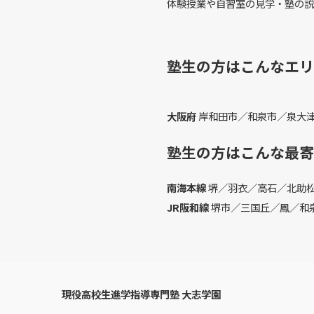
体験授業や自習室の見学・塾の説
塾生の方はこんなエリ
大阪府
岸和田市／和泉市／泉大
塾生の方はこんな最寄
南海本線
堺／羽衣／高石／北助
JR阪和線
堺市／三国丘／鳳／和
現役高校生進学指導専門塾 大志学園