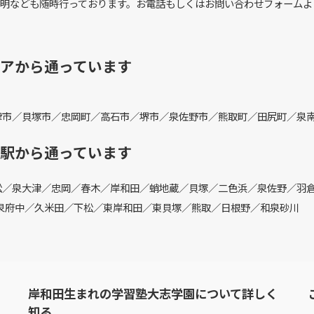
明なども随時行っております。お電話もしくはお問い合わせフォームよ
アから通っています
津市／貝塚市／忠岡町／高石市／堺市／泉佐野市／熊取町／田尻町／泉
駅から通っています
松／泉大津／忠岡／春木／岸和田／蛸地蔵／貝塚／二色浜／泉佐野／羽
泉府中／久米田／下松／東岸和田／東貝塚／熊取／日根野／和泉砂川
岸和田生まれの学習塾大志学園について詳しく
知る