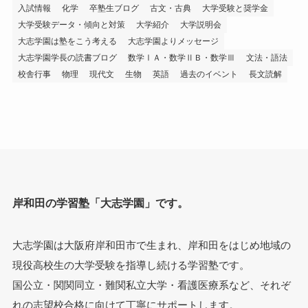
入試情報
化学
卒塾生ブログ
古文・古典
大学受験と奨学金
大学受験データ・傾向と対策
大学紹介
大学説明会
大志学園は塾をこう考える
大志学園よりメッセージ
大志学園学長の読書ブログ
数学ⅠＡ・数学ⅡＢ・数学Ⅲ
文法・語法
校舎行事
物理
現代文
生物
英語
過去のイベント
長文読解
岸和田の学習塾「大志学園」です。
大志学園は大阪府岸和田市で生まれ、岸和田をはじめ地域の
現役高校生の大学受験を指導し続ける学習塾です。
国公立・関関同立・難関私立大学・看護医療系など、それぞ
れの志望校合格に向けて丁寧にサポートします。