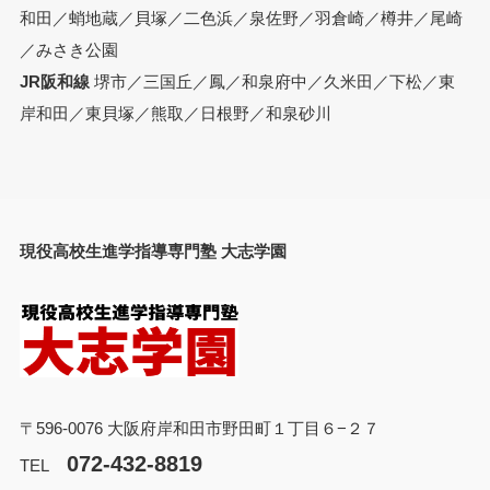
和田／蛸地蔵／貝塚／二色浜／泉佐野／羽倉崎／樽井／尾崎
／みさき公園
JR阪和線
堺市／三国丘／鳳／和泉府中／久米田／下松／東
岸和田／東貝塚／熊取／日根野／和泉砂川
現役高校生進学指導専門塾 大志学園
〒596-0076 大阪府岸和田市野田町１丁目６−２７
072-432-8819
TEL