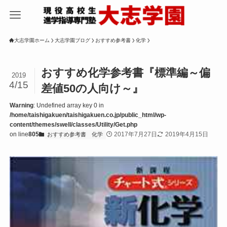
大志学園ホーム
大志学園ブログ
おすすめ参考書
化学
おすすめ化学参考書『標準編～偏
2019
4/15
差値50の人向け～』
Warning
: Undefined array key 0 in
/home/taishigakuen/taishigakuen.co.jp/public_html/wp-
content/themes/swell/classes/Utility/Get.php
on line
805
2017年7月27日
2019年4月15日
おすすめ参考書
化学