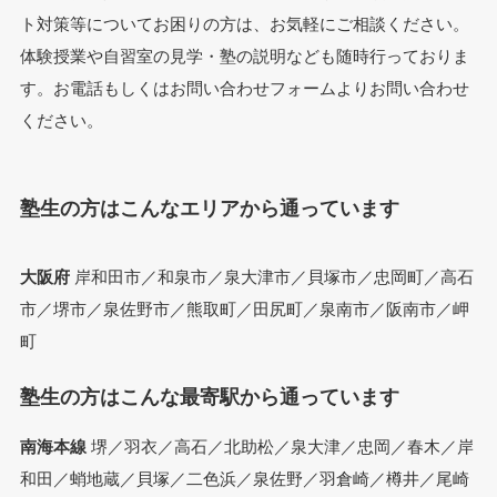
ト対策等についてお困りの方は、お気軽にご相談ください。
体験授業や自習室の見学・塾の説明なども随時行っておりま
す。お電話もしくはお問い合わせフォームよりお問い合わせ
ください。
塾生の方はこんなエリアから通っています
大阪府
岸和田市／和泉市／泉大津市／貝塚市／忠岡町／高石
市／堺市／泉佐野市／熊取町／田尻町／泉南市／阪南市／岬
町
塾生の方はこんな最寄駅から通っています
南海本線
堺／羽衣／高石／北助松／泉大津／忠岡／春木／岸
和田／蛸地蔵／貝塚／二色浜／泉佐野／羽倉崎／樽井／尾崎